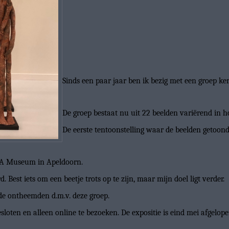
Sinds een paar jaar ben ik bezig met een groep 
De groep bestaat nu uit 22 beelden variërend in ho
De eerste tentoonstelling waar de beelden getoond
ODA Museum in Apeldoorn.
Best iets om een beetje trots op te zijn, maar mijn doel ligt verder.
de ontheemden d.m.v. deze groep.
sloten en alleen online te bezoeken. De expositie is eind mei afgelop