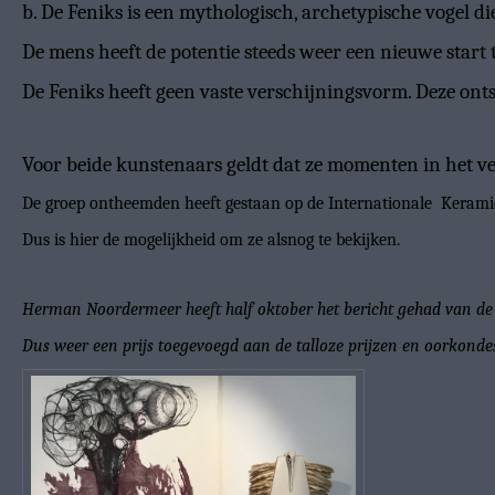
b. De Feniks is een mythologisch, archetypische vogel die
De mens heeft de potentie steeds weer een nieuwe start
De Feniks heeft geen vaste verschijningsvorm. Deze ontst
Voor beide kunstenaars geldt dat ze momenten in het ver
De groep ontheemden heeft gestaan op de Internationale Kerami
Dus is hier de mogelijkheid om ze alsnog te bekijken.
Herman Noordermeer heeft half oktober het bericht gehad van de a
Dus weer een prijs toegevoegd aan de talloze prijzen en oorkondes