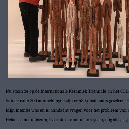
Nu staan ze op de Internationale Keramiek Triënnale in het C
Van de ruim 300 aanmeldingen zijn er 48 kunstenaars geselecteerd. 
Mijn intentie was en is, aandacht vragen voor het probleem van 
Helaas is het museum, i.v.m. de corona maatregelen, nog steeds ge