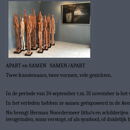
APART en SAMEN SAMEN/APART
Twee kunstenaars, twee vormen, vele gezichten.
In de periode van 24 september t.m. 31 november is h
In het verleden hebben ze samen geëxposeerd in de Aver
Nu brengt Herman Noordermeer litho’s en schilderijen en
terugvinden, soms verstopt, of als symbool, of duidelij