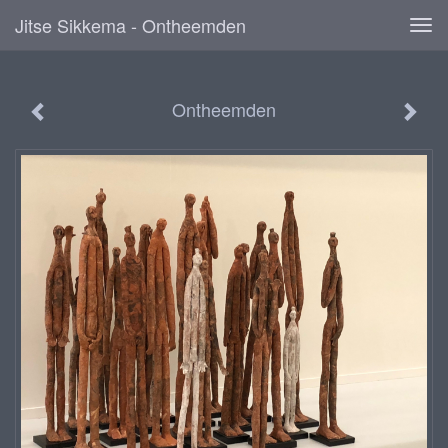
Jitse Sikkema - Ontheemden
Tog
navi
Ontheemden