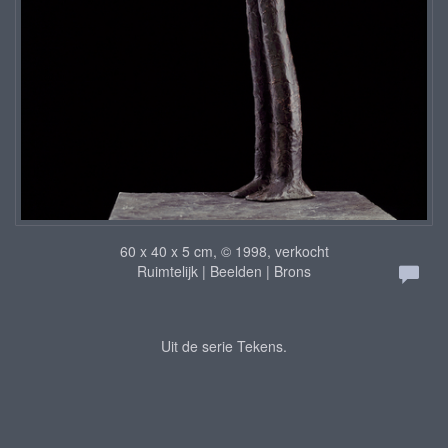
60 x 40 x 5 cm, © 1998, verkocht
Ruimtelijk | Beelden | Brons
Uit de serie Tekens.